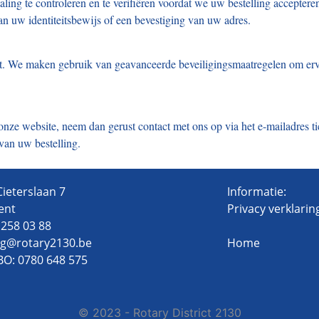
ng te controleren en te verifiëren voordat we uw bestelling accepter
n uw identiteitsbewijs of een bevestiging van uw adres.
t. We maken gebruik van geavanceerde beveiligingsmaatregelen om erv
 onze website, neem dan gerust contact met ons op via het e-mailadres 
van uw bestelling.
Cieterslaan 7
Informatie:
ent
Privacy verklari
9 258 03 88
ing@rotary2130.be
Home
O: 0780 648 575
© 2023 - Rotary District 2130